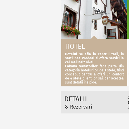
HOTEL
Hotelul se afla in centrul tarii, in
statiunea Predeal si ofera servici la
cel mai inalt nivel.
Cabana Vanatorilor
face parte din
categoria hotelurilor de 3 stele, fiind
conceput pentru a oferi un confort
de
4 stele
clientilor sai, dar acestea
sunt detalii insipide.
DETALII
& Rezervari