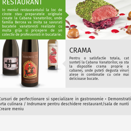
RESTAURANT
In meniul restaurantului la loc de
cinste stau preparatele originale
create la Cabana Vanatorilor, unde
familia Bercea va invita sa savurati
bucatele vanatoresti realizate cu
multa grija si pricepere de un
colectiv de profesionisti in bucatarie.
CRAMA
Pentru o satisfactie totala, cat
sunteti la Cabana Vanatorilor, va sta
la dispozitie crama proprie a
cabanei, unde puteti degusta vinuri
alese in combinatie cu cele mai
delicioase bucate.
Cursuri de perfectionare si specializare in gastronomie • Demonstrati
arta culinara / Indrumare pentru deschidere restaurant/sala de nunti
Creare meniu